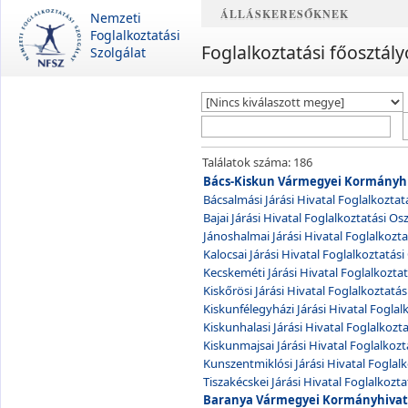
ÁLLÁSKERESŐKNEK
Nemzeti
Foglalkoztatási
Foglalkoztatási főosztály
Szolgálat
Találatok száma:
186
Bács-Kiskun Vármegyei Kormányhiva
Bácsalmási Járási Hivatal Foglalkoztat
Bajai Járási Hivatal Foglalkoztatási Os
Jánoshalmai Járási Hivatal Foglalkozta
Kalocsai Járási Hivatal Foglalkoztatási
Kecskeméti Járási Hivatal Foglalkoztat
Kiskőrösi Járási Hivatal Foglalkoztatás
Kiskunfélegyházi Járási Hivatal Foglal
Kiskunhalasi Járási Hivatal Foglalkozta
Kiskunmajsai Járási Hivatal Foglalkozt
Kunszentmiklósi Járási Hivatal Foglalk
Tiszakécskei Járási Hivatal Foglalkozta
Baranya Vármegyei Kormányhivatal